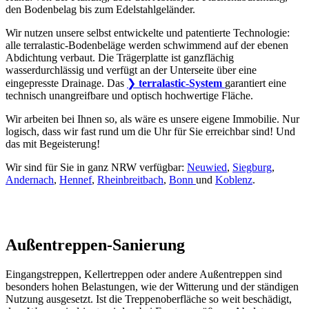
den Bodenbelag bis zum Edelstahlgeländer.
Wir nutzen unsere selbst entwickelte und patentierte Technologie:
alle terralastic-Bodenbeläge werden schwimmend auf der ebenen
Abdichtung verbaut. Die Trägerplatte ist ganzflächig
wasserdurchlässig und verfügt an der Unterseite über eine
eingepresste Drainage. Das
❯
terralastic-System
garantiert eine
technisch unangreifbare und optisch hochwertige Fläche.
Wir arbeiten bei Ihnen so, als wäre es unsere eigene Immobilie. Nur
logisch, dass wir fast rund um die Uhr für Sie erreichbar sind! Und
das mit Begeisterung!
Wir sind für Sie in ganz NRW verfügbar:
Neuwied
,
Siegburg
,
Andernach
,
Hennef
,
Rheinbreitbach
,
Bonn
und
Koblenz
.
Balkon Sanierung
Terrassen Sanierung
Außen
treppen-Sanierung
Eingangstreppen, Kellertreppen oder andere Außentreppen sind
besonders hohen Belastungen, wie der Witterung und der ständigen
Nutzung ausgesetzt. Ist die Treppenoberfläche so weit beschädigt,