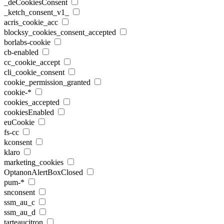
_deCookiesConsent
_ketch_consent_v1_
acris_cookie_acc
blocksy_cookies_consent_accepted
borlabs-cookie
cb-enabled
cc_cookie_accept
cli_cookie_consent
cookie_permission_granted
cookie-*
cookies_accepted
cookiesEnabled
euCookie
fs-cc
kconsent
klaro
marketing_cookies
OptanonAlertBoxClosed
pum-*
snconsent
ssm_au_c
ssm_au_d
tarteaucitron