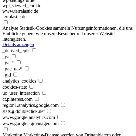
wp-settings-time-*
wpl_viewed_cookie
www.terralastic.de
terralastic.de
Analyse
Statistik-Cookies sammeln Nutzungsinformationen, die uns
Einblicke geben, wie unsere Besucher mit unserer Website
interagieren.
Details anzeigen
_derived_epik
_ga
_ga_*
_gac_ua-*
_gid
analytics_cookies
cookies-state
uc_user_interaction
ct.pinterest.com
region1.analytics.google.com
stats.g.doubleclick.net
www.google-analytics.com
www.googletagmanager.com
Marketing
Marketing-Dienste werden von Drittanbietern oder