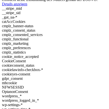
Details anzeigen
__stripe_mid
__stripe_sid
_gat_ua-*
catAccCookies
cmplz_banner-status
cmplz_consent_status
cmplz_consented_services
cmplz_functional
cmplz_marketing
cmplz_preferences
cmplz_statistics
cookie_notice_accepted
CookieConsent
cookieconsent_status
cookielawinfo-checkbox-*
cookieyes-consent
gdpr_consent
mhcookie
NFWSESSID
OptanonConsent
wordpress_*
wordpress_logged_in_*
wp-settings-*