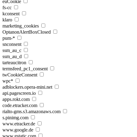
euCookie
fs-cc
kconsent
klaro
marketing_cookies
OptanonAlertBoxClosed
pum-*
snconsent
ssm_au_c
ssm_au_d
tarteaucitron
termsfeed_pc1_consent
twCookieConsent
wpc*
adblockers.opera-mini.net
api.pagescreen.io
apps.rokt.com
code.etracker.com
rialto-gms.s3.amazonaws.com
s.pinimg.com
www.etracker.de
www.google.de
www.gstatic.com