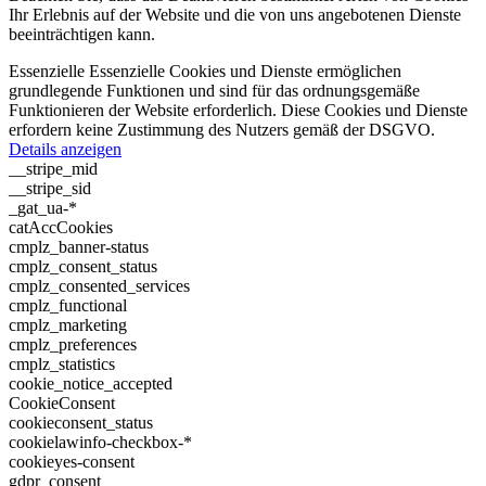
Ihr Erlebnis auf der Website und die von uns angebotenen Dienste
beeinträchtigen kann.
Essenzielle
Essenzielle Cookies und Dienste ermöglichen
grundlegende Funktionen und sind für das ordnungsgemäße
Funktionieren der Website erforderlich. Diese Cookies und Dienste
erfordern keine Zustimmung des Nutzers gemäß der DSGVO.
Details anzeigen
__stripe_mid
__stripe_sid
_gat_ua-*
catAccCookies
cmplz_banner-status
cmplz_consent_status
cmplz_consented_services
cmplz_functional
cmplz_marketing
cmplz_preferences
cmplz_statistics
cookie_notice_accepted
CookieConsent
cookieconsent_status
cookielawinfo-checkbox-*
cookieyes-consent
gdpr_consent