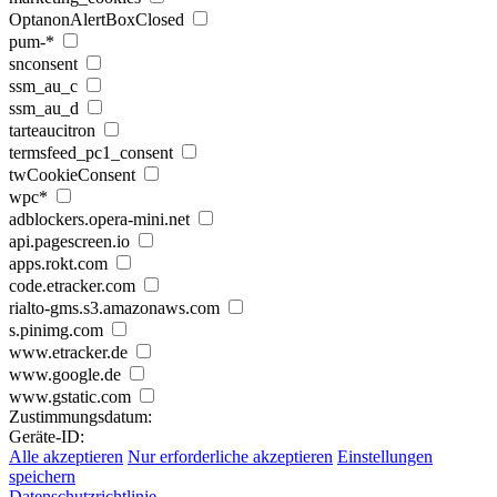
OptanonAlertBoxClosed
pum-*
snconsent
ssm_au_c
ssm_au_d
tarteaucitron
termsfeed_pc1_consent
twCookieConsent
wpc*
adblockers.opera-mini.net
api.pagescreen.io
apps.rokt.com
code.etracker.com
rialto-gms.s3.amazonaws.com
s.pinimg.com
www.etracker.de
www.google.de
www.gstatic.com
Zustimmungsdatum:
Geräte-ID:
Alle akzeptieren
Nur erforderliche akzeptieren
Einstellungen
speichern
Datenschutzrichtlinie