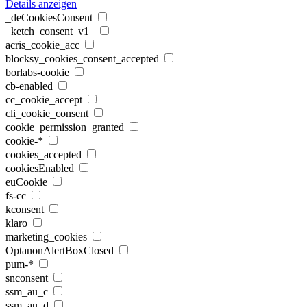
Details anzeigen
_deCookiesConsent
_ketch_consent_v1_
acris_cookie_acc
blocksy_cookies_consent_accepted
borlabs-cookie
cb-enabled
cc_cookie_accept
cli_cookie_consent
cookie_permission_granted
cookie-*
cookies_accepted
cookiesEnabled
euCookie
fs-cc
kconsent
klaro
marketing_cookies
OptanonAlertBoxClosed
pum-*
snconsent
ssm_au_c
ssm_au_d