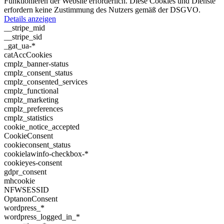
Funktionieren der Website erforderlich. Diese Cookies und Dienste
erfordern keine Zustimmung des Nutzers gemäß der DSGVO.
Details anzeigen
__stripe_mid
__stripe_sid
_gat_ua-*
catAccCookies
cmplz_banner-status
cmplz_consent_status
cmplz_consented_services
cmplz_functional
cmplz_marketing
cmplz_preferences
cmplz_statistics
cookie_notice_accepted
CookieConsent
cookieconsent_status
cookielawinfo-checkbox-*
cookieyes-consent
gdpr_consent
mhcookie
NFWSESSID
OptanonConsent
wordpress_*
wordpress_logged_in_*