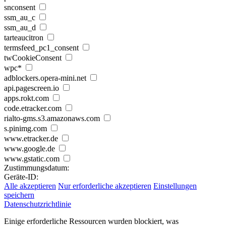
snconsent
ssm_au_c
ssm_au_d
tarteaucitron
termsfeed_pc1_consent
twCookieConsent
wpc*
adblockers.opera-mini.net
api.pagescreen.io
apps.rokt.com
code.etracker.com
rialto-gms.s3.amazonaws.com
s.pinimg.com
www.etracker.de
www.google.de
www.gstatic.com
Zustimmungsdatum:
Geräte-ID:
Alle akzeptieren
Nur erforderliche akzeptieren
Einstellungen
speichern
Datenschutzrichtlinie
Einige erforderliche Ressourcen wurden blockiert, was