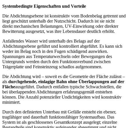
Systembedingte Eigenschaften und Vorteile
Die Abdichtungsebene ist konstruktiv vom Bodenbelag getrennt und
liegt geschützt unterhalb der Nutzschicht. Dadurch ist sie nicht
direkt mechanischen Belastungen, UV-Einwirkung oder direkter
Bewitterung ausgesetzt, was ihre Lebensdauer deutlich erhöht.
Anfallendes Wasser wird unterhalb des Belags auf der
Abdichtungsebene geführt und kontrolliert abgeführt. Es kann sich
weder im Belag noch in den Fugen schädigend auswirken.
Spannungen aus Temperaturwechseln oder Bewegungen des
Untergrunds werden durch den Funktionsverbund zwischen
Trägerplatte und Feinsteinzeug schadlos aufgenommen.
Die Abdichtung wird – soweit es die Geometrie der Fläche zulässt –
als
durchgehende, einlagige Bahn ohne Überlappungen auf der
Fläche
ausgeführt. Dadurch entfallen typische Schwachstellen, die
bei überlappenden Abdichtungen erfahrungsgemäß entstehen
können. Die Anzahl potenzieller Undichtigkeiten wird konstruktiv
minimiert.
Durch den definierten Unterbau mit Gefälle entsteht ein ebener,
tragfähiger und dauerhaft funktionsfähiger Systemaufbau. Das
System ist als geschlossenes Gesamtkonzept ausgelegt; einzelne
Bestandteile sind konstruktiv aufeinander abgestimmt und nicht