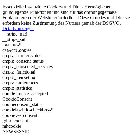
Essenzielle
Essenzielle Cookies und Dienste ermöglichen
grundlegende Funktionen und sind für das ordnungsgemäße
Funktionieren der Website erforderlich. Diese Cookies und Dienste
erfordern keine Zustimmung des Nutzers gemäß der DSGVO.
Details anzeigen
__stripe_mid
__stripe_sid
_gat_ua-*
catAccCookies
cmplz_banner-status
cmplz_consent_status
cmplz_consented_services
cmplz_functional
cmplz_marketing
cmplz_preferences
cmplz_statistics
cookie_notice_accepted
CookieConsent
cookieconsent_status
cookielawinfo-checkbox-*
cookieyes-consent
gdpr_consent
mhcookie
NFWSESSID