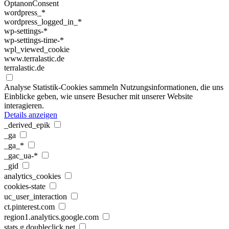
OptanonConsent
wordpress_*
wordpress_logged_in_*
wp-settings-*
wp-settings-time-*
wpl_viewed_cookie
www.terralastic.de
terralastic.de
Analyse
Statistik-Cookies sammeln Nutzungsinformationen, die uns
Einblicke geben, wie unsere Besucher mit unserer Website
interagieren.
Details anzeigen
_derived_epik
_ga
_ga_*
_gac_ua-*
_gid
analytics_cookies
cookies-state
uc_user_interaction
ct.pinterest.com
region1.analytics.google.com
stats.g.doubleclick.net